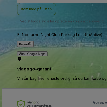
Kom med på listen
Ved at logge ind eller oprette en konto accepterer du
El Nocturno Night Club Parking Lots (InActive)
-
Kopier
Åbn i Google Maps
viagogo-garanti
Vi står bag hver eneste ordre, så du kan købe og
Vores 