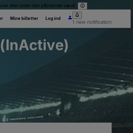
e over eller under den pålydende værdi.
er
Mine billetter
Log ind
1 new notification
(InActive)