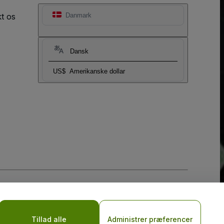
t os
Danmark
Dansk
US$
Amerikanske dollar
Tillad alle
Administrer præferencer