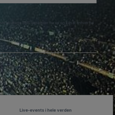
ligvis modtage SMS-beskeder fra os og kan til enhver tid
Live-events i hele verden