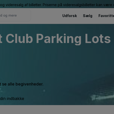
g videresalg af billetter. Priserne på videresalgsbilletter kan vær
Udforsk
Sælg
Favoritt
 Club Parking Lots 
at se alle begivenheder.
 din indbakke