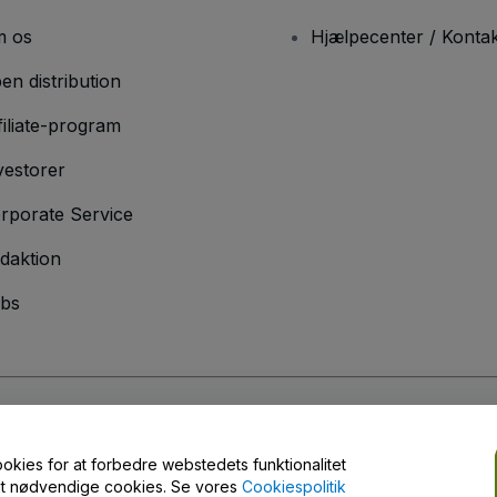
 os
Hjælpecenter / Kontak
en distribution
filiate-program
vestorer
rporate Service
daktion
bs
er
og
Privatlivspolitik
og
Cookiepolitik
og
Privatlivspolitik for mobil
ookies for at forbedre webstedets funktionalitet
engt nødvendige cookies. Se vores
Cookiespolitik