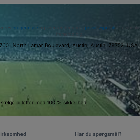
 vores
brugeraftale
og anerkender vores
privatlivspolitik
. Du vil mu
framelde dig.
7601 North Lamar Boulevard, Austin, Austin, 78752, USA
 sælge billetter med 100 % sikkerhed.
virksomhed
Har du spørgsmål?