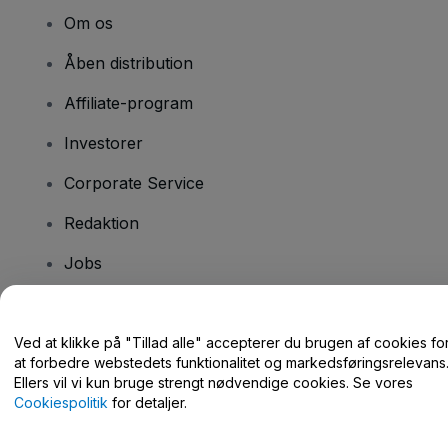
Om os
Åben distribution
Affiliate-program
Investorer
Corporate Service
Redaktion
Jobs
Har du spørgsmål?
Ved at klikke på "Tillad alle" accepterer du brugen af cookies fo
at forbedre webstedets funktionalitet og markedsføringsrelevans
Hjælpecenter / Kontakt os
Ellers vil vi kun bruge strengt nødvendige cookies. Se vores
Cookiespolitik
for detaljer.